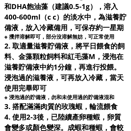
和DHA飽油藻（建議0.5-1g），溶入
400-600ml（c c）的淡水中，為滋養貯
備液，放入冷藏備用，可保存約一星期
※ 攪拌溶解即可，部分沒溶解無妨，可正常使用
2. 取適量滋養貯備液，將平日餵食的飼
料、金藻顆粒飼料和紅毛藻M，浸泡在
滋養貯備液中約1分鐘，再進行投餵。
浸泡過的滋養液，可再放入冷藏，當天
使用完畢即可
※ 浸泡過的貯備液，勿和未使用過的貯備液混和
3. 搭配滿滿肉質的玫瑰蝦，輪流餵食
4. 使用2-3後，已陸續產卵種蝦，卵質
會變多或顏色變深。成蝦和種蝦，會較