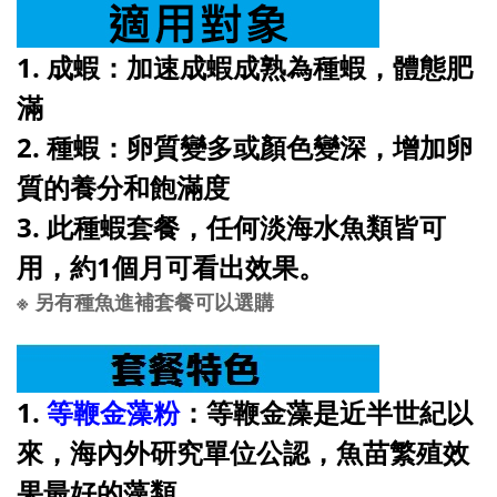
1. 成蝦：加速成蝦成熟為種蝦，體態肥
滿
2. 種蝦：卵質變多或顏色變深，增加卵
質的養分和飽滿度
3. 此種蝦套餐，任何淡海水魚類皆可
用，約1個月可看出效果。
※ 另有種魚進補套餐可以選購
1.
等鞭金藻粉
：等鞭金藻是近半世紀以
來，海內外研究單位公認，魚苗繁殖效
果最好的藻類