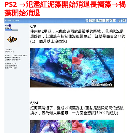
PS2 →氾濫紅泥藻開始消退長褐藻→褐
藻開始消退