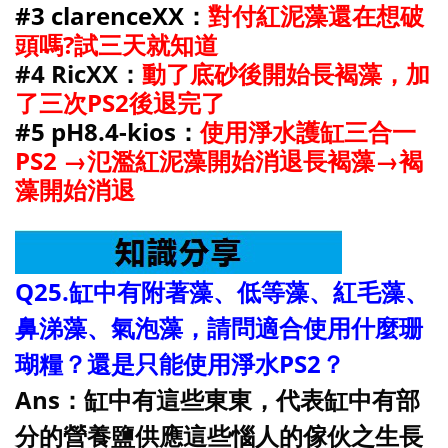
#3 clarenceXX：
對付紅泥藻還在想破
頭嗎?試三天就知道
#4 RicXX：
動了底砂後開始長褐藻，加
了三次PS2後退完了
#5 pH8.4-kios：
使用淨水護缸三合一
PS2 →氾濫紅泥藻開始消退長褐藻→褐
藻開始消退
Q25.缸中有附著藻、低等藻、紅毛藻、
鼻涕藻、氣泡藻，請問適合使用什麼珊
瑚糧？還是只能使用淨水PS2？
Ans：缸中有這些
東東
，代表缸中有部
分的營養鹽供應這些惱人的傢伙之生長