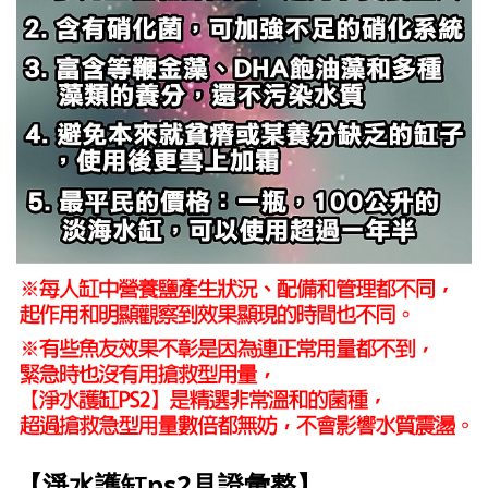
【淨水護缸
ps2
見證彙整】