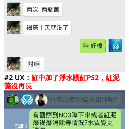
#
2
UX：
缸中加了淨水護缸PS2，紅泥
藻沒再長