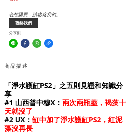
若想購買，請聯絡我們。
聯絡我們
分享到
商品描述
「淨水護缸PS2」之五則見證和知識分
享
#1 山西普中穆X：
兩次兩瓶蓋，褐藻十
天就沒了
#2 UX：
缸中加了淨水護缸PS2，紅泥
藻沒再長