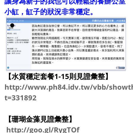
讓身為新手的我也可以輕鬆的養辦公室
小缸，缸子的狀況非常穩定。
【水質穩定套餐1-15則見證彙整】
http://www.ph84.idv.tw/vbb/showt
t=331892
【珊瑚金藻見證彙整】
http://goo.gl/RygTOf