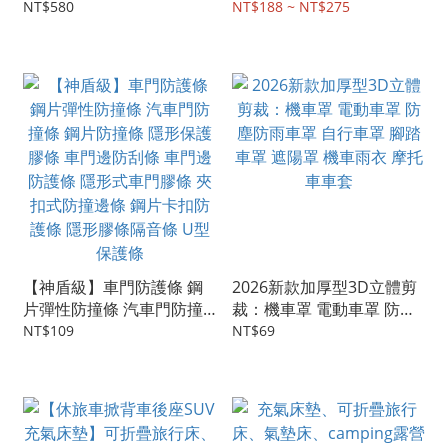
車罩 防曬車罩 反光車罩 汽
層鋁批衣隔熱效果好、有機
NT$580
NT$188 ~ NT$275
車罩 車衣 隔熱 防塵套 防雨
車鎖孔、有防風卡扣(歡迎
罩 外罩 父親節 生日 買十件
大量批售經銷～請洽詢～
再送一件
【神盾級】車門防護條 鋼
2026新款加厚型3D立體剪
片彈性防撞條 汽車門防撞
裁：機車罩 電動車罩 防塵
條 鋼片防撞條 隱形保護膠
防雨車罩 自行車罩 腳踏車
NT$109
NT$69
條 車門邊防刮條 車門邊防
罩 遮陽罩 機車雨衣 摩托車
護條 隱形式車門膠條 夾扣
車套
式防撞邊條 鋼片卡扣防護
條 隱形膠條隔音條 U型保
護條