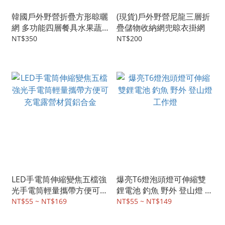
韓國戶外野營折疊方形晾曬
(現貨)戶外野營尼龍三層折
網 多功能四層餐具水果蔬
疊儲物收納網兜晾衣掛網
菜曬魚晾衣籃
NT$350
NT$200
LED手電筒伸縮變焦五檔強
爆亮T6燈泡頭燈可伸縮雙
光手電筒輕量攜帶方便可充
鋰電池 釣魚 野外 登山燈 工
電露營材質鋁合金
作燈
NT$55 ~ NT$169
NT$55 ~ NT$149