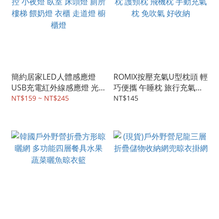
簡約居家LED人體感應燈
ROMIX按壓充氣U型枕頭 輕
USB充電紅外線感應燈 光
巧便攜 午睡枕 旅行充氣枕
控 小夜燈 臥室 床頭燈 廁所
護頸枕 飛機枕 手動充氣枕
NT$159 ~ NT$245
NT$145
樓梯 餵奶燈 衣櫃 走道燈 櫥
免吹氣 好收納
櫃燈