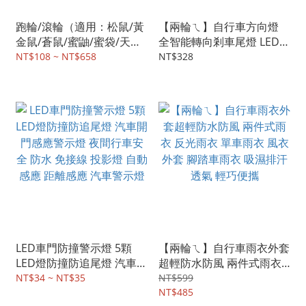
跑輪/滾輪（適用：松鼠/黃
【兩輪ㄟ】自行車方向燈
金鼠/蒼鼠/蜜鼬/蜜袋/天竺
全智能轉向剎車尾燈 LED警
鼠/雪地松鼠/花栗鼠/楓葉
示燈 USB充電 自行車尾燈
NT$108 ~ NT$658
NT$328
鼠）：無毒材質、具防滑
夜騎
紋、無縫不卡腳
LED車門防撞警示燈 5顆
【兩輪ㄟ】自行車雨衣外套
LED燈防撞防追尾燈 汽車開
超輕防水防風 兩件式雨衣
門感應警示燈 夜間行車安
反光雨衣 單車雨衣 風衣外
NT$34 ~ NT$35
NT$599
全 防水 免接線 投影燈 自動
套 腳踏車雨衣 吸濕排汗透
NT$485