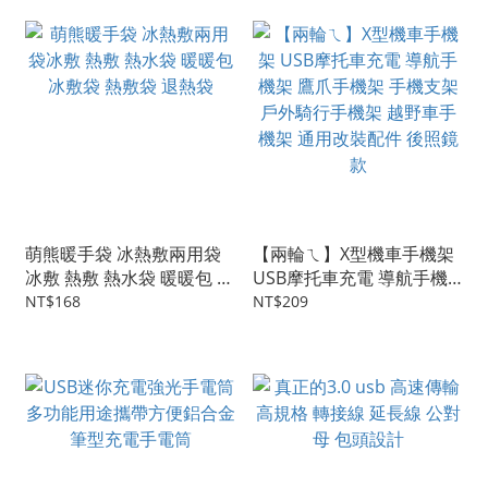
萌熊暖手袋 冰熱敷兩用袋
【兩輪ㄟ】X型機車手機架
冰敷 熱敷 熱水袋 暖暖包 冰
USB摩托車充電 導航手機
敷袋 熱敷袋 退熱袋
架 鷹爪手機架 手機支架 戶
NT$168
NT$209
外騎行手機架 越野車手機
架 通用改裝配件 後照鏡款