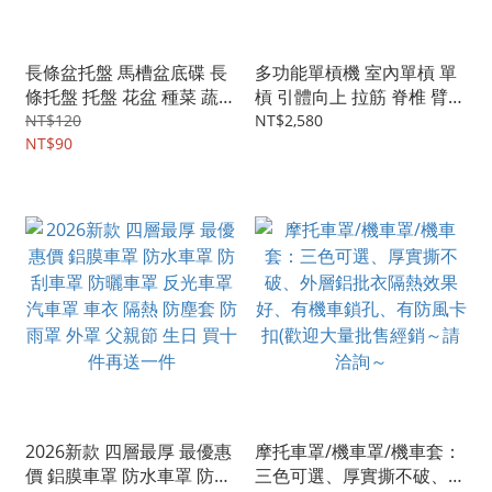
長條盆托盤 馬槽盆底碟 長
多功能單槓機 室內單槓 單
條托盤 托盤 花盆 種菜 蔬菜
槓 引體向上 拉筋 脊椎 臂力
加厚PP 耐熱耐酸鹼材質 台
訓練 增高 健身器材
NT$120
NT$2,580
灣製 64x21x3.5
NT$90
2026新款 四層最厚 最優惠
摩托車罩/機車罩/機車套：
價 鋁膜車罩 防水車罩 防刮
三色可選、厚實撕不破、外