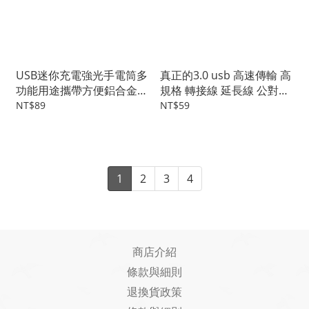
USB迷你充電強光手電筒多
真正的3.0 usb 高速傳輸 高
功能用途攜帶方便鋁合金筆
規格 轉接線 延長線 公對母
型充電手電筒
包頭設計
NT$89
NT$59
1
2
3
4
商店介紹
條款與細則
退換貨政策