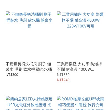
感應 距離感應 汽車警示燈
氣 輕巧便攜
不鏽鋼長柄洗桶刷 刷子 桶
工業用插座 大功率 防爆摔
裝水 毛刷 飲水機 礦泉水桶
不爛 耐高溫 4000W
220V/100V可用
NT$300
NT$350
NT$240