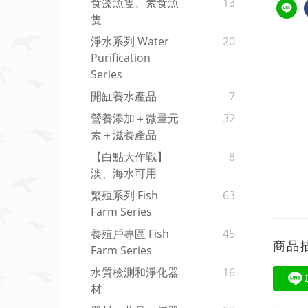
食藻魚隻、素食魚
13
隻
淨水系列 Water
20
Purification
Series
開缸養水產品
7
營養添加＋微量元
32
素＋滋養產品
【白點大作戰】
8
淡、海水可用
繁殖系列 Fish
63
Farm Series
養殖戶專區 Fish
45
商品
Farm Series
水質檢測和淨化器
16
材