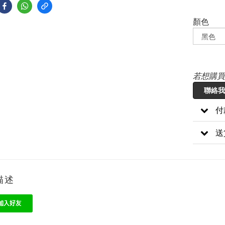
顏色
若想購買
聯絡我
付
送
描述