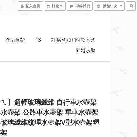
登入會員
購物車
聯絡我們
繁體中文
產品見證
FB
訂購須知和付款方式
問題求助
ㄟ】超輕玻璃纖維 自行車水壺架
水壺架 公路車水壺架 單車水壺架
架玻璃纖維紋理水壺架V型水壺架塑
杯架