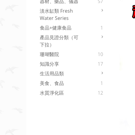
器材、藥品、儀器
57
淡水缸類 Fresh
Water Series
食品+健康食品
1
產品見證分類（可
下拉）
珊瑚醫院
10
知識分享
17
生活用品類
美食、食品
1
水質淨化區
12