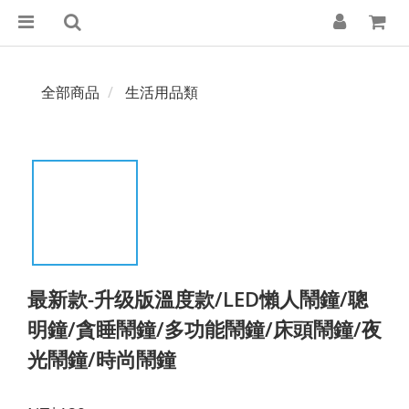
全部商品
生活用品類
最新款-升级版溫度款/LED懶人鬧鐘/聰
明鐘/貪睡鬧鐘/多功能鬧鐘/床頭鬧鐘/夜
光鬧鐘/時尚鬧鐘