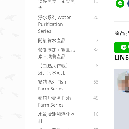
食藻魚隻、素食魚
13
隻
淨水系列 Water
20
Purification
Series
商品
開缸養水產品
7
營養添加＋微量元
32
LIN
素＋滋養產品
【白點大作戰】
8
淡、海水可用
繁殖系列 Fish
63
Farm Series
養殖戶專區 Fish
45
Farm Series
水質檢測和淨化器
16
材