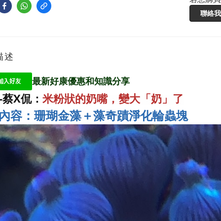
聯絡我
描述
最新好康優惠和知識分享
E-蔡X侃：
米粉狀的奶嘴，變大「奶」了
內容：珊瑚金藻＋藻奇蹟淨化輪蟲塊