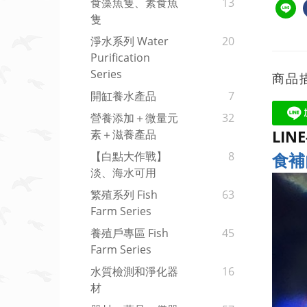
食藻魚隻、素食魚
13
隻
淨水系列 Water
20
Purification
Series
商品
開缸養水產品
7
營養添加＋微量元
32
LIN
素＋滋養產品
食補
【白點大作戰】
8
淡、海水可用
繁殖系列 Fish
63
Farm Series
養殖戶專區 Fish
45
Farm Series
水質檢測和淨化器
16
材