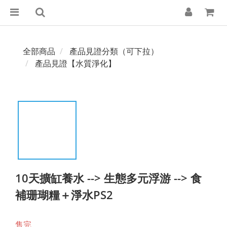
全部商品
產品見證分類（可下拉）
產品見證【水質淨化】
10天擴缸養水 --> 生態多元浮游 --> 食
補珊瑚糧＋淨水PS2
售完