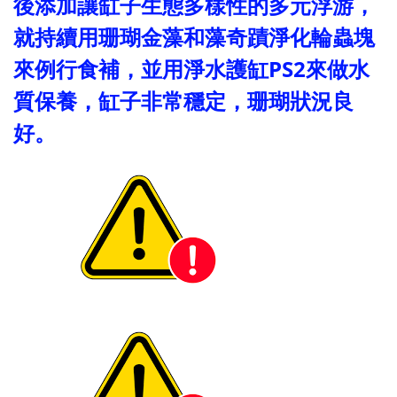
後添加讓缸子生態多樣性的多元浮游，
就持續用珊瑚金藻和藻奇蹟淨化輪蟲塊
來例行食補，並用淨水護缸PS2來做水
質保養，缸子非常穩定，珊瑚狀況良
好。