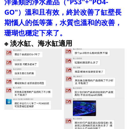
洋藻類的淨水產品（"PS3"+"PO4-
GO"）溫和且有效，終於改善了缸壁長
期惱人的低等藻，水質也溫和的改善，
珊瑚也穩定下來了。
※ 淡水缸、海水缸適用