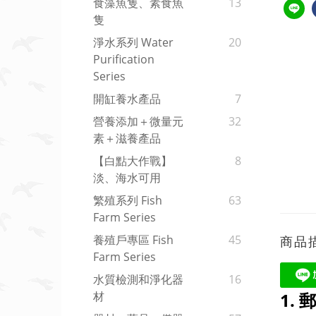
食藻魚隻、素食魚
13
隻
淨水系列 Water
20
Purification
Series
開缸養水產品
7
營養添加＋微量元
32
素＋滋養產品
【白點大作戰】
8
淡、海水可用
繁殖系列 Fish
63
Farm Series
養殖戶專區 Fish
45
商品
Farm Series
水質檢測和淨化器
16
1.
材