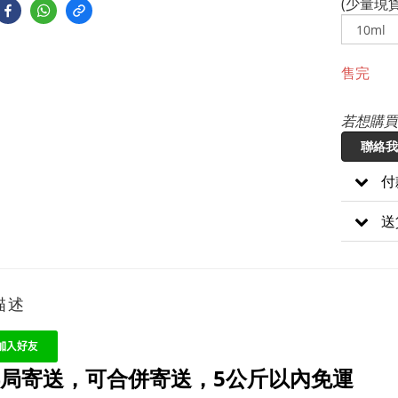
(少量現貨
售完
若想購買
聯絡我
付
送
描述
 郵局寄送，可合併寄送，5公斤以內免運