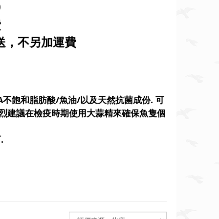
0
費
寄送，不另加運費
A不飽和脂肪酸/魚油/以及天然抗菌成份. 可
強烈建議在檢疫時期使用大蒜精來確保魚隻個
.