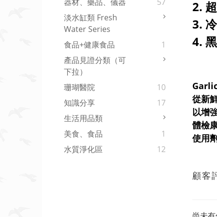
器材、藥品、儀器
57
2.
淡水缸類 Fresh
3.
Water Series
4.
食品+健康食品
1
產品見證分類（可
下拉）
Garl
珊瑚醫院
10
從新鮮
知識分享
17
以增
生活用品類
體檢
美食、食品
1
使用劑
水質淨化區
12
顧客
尚未有