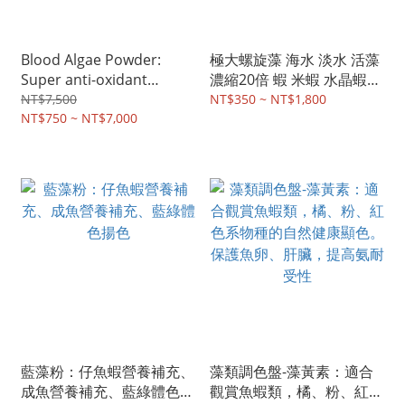
Blood Algae Powder:
極大螺旋藻 海水 淡水 活藻
Super anti-oxidant
濃縮20倍 蝦 米蝦 水晶蝦
+Nature Color+ Boost Fry
草蝦 白蝦 蘇蝦 蟹
NT$7,500
NT$350 ~ NT$1,800
Color.
NT$750 ~ NT$7,000
藍藻粉：仔魚蝦營養補充、
藻類調色盤-藻黃素：適合
成魚營養補充、藍綠體色揚
觀賞魚蝦類，橘、粉、紅色