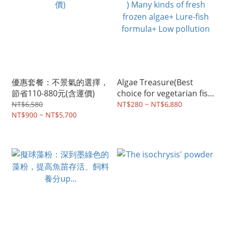
優惠套餐：不景氣的選擇，
Algae Treasure(Best
節省110-880元(含運價)
choice for vegetarian fish
) Many kinds of fresh
NT$6,580
NT$280 ~ NT$6,880
NT$900 ~ NT$5,700
frozen algae+ Lure-fish
formula+ Low pollution