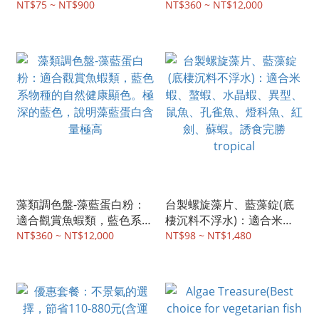
色
系物種的自然健康顯色。保
NT$75 ~ NT$900
NT$360 ~ NT$12,000
護魚卵、肝臟，提高氨耐受
性
藻類調色盤-藻藍蛋白粉：
台製螺旋藻片、藍藻錠(底
適合觀賞魚蝦類，藍色系物
棲沉料不浮水)：適合米
種的自然健康顯色。極深的
蝦、螯蝦、水晶蝦、異型、
NT$360 ~ NT$12,000
NT$98 ~ NT$1,480
藍色，說明藻藍蛋白含量極
鼠魚、孔雀魚、燈科魚、紅
高
劍、蘇蝦。誘食完勝
tropical