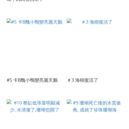
#5 卡B醜小鴨變亮麗天鵝
＃3 海樹復活了