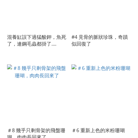
混養缸誤下過猛酸鉀，魚死
#4 見骨的脈狀珍珠，奇蹟
了，連鋼毛蟲都掛了....
似回復了
＃8 幾乎只剩骨架的飛盤珊
＃6 重新上色的米粉珊瑚
瑚，肉肉長回來了​