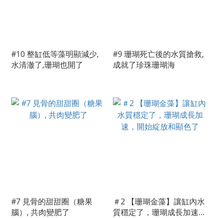
#10 整缸低等藻明顯減少,
#9 珊瑚死亡後的水質搶救,
水清澈了,珊瑚也開了
成就了珍珠珊瑚海
#7 見骨的甜甜圈（糖果
＃2 【珊瑚金藻】讓缸內水
腦）, 共肉變肥了
質穩定了，珊瑚成長加速，