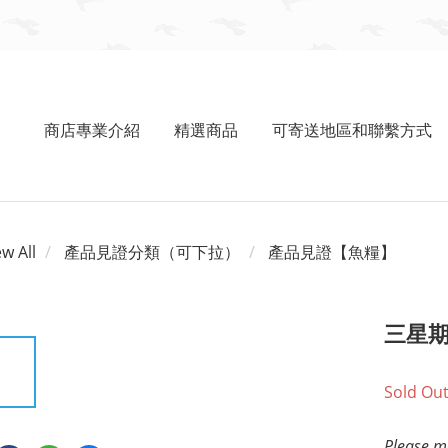
商店專業介紹
精選商品
可寄送地區和聯繫方式
ew All
產品見證分類（可下拉）
產品見證【魚糧】
三星
Sold Ou
Please me