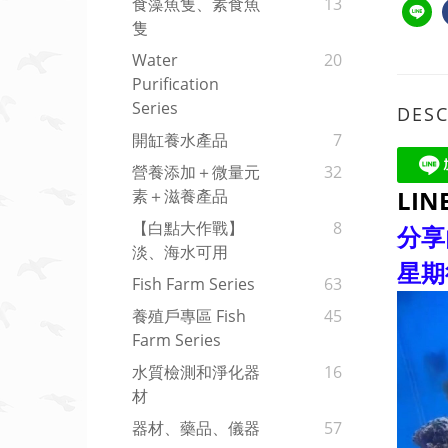
食藻魚隻、素食魚
13
隻
Water
20
Purification
Series
DESC
開缸養水產品
7
營養添加＋微量元
32
LIN
素＋滋養產品
【白點大作戰】
8
分享
淡、海水可用
星期
Fish Farm Series
63
養殖戶專區 Fish
45
Farm Series
水質檢測和淨化器
16
材
器材、藥品、儀器
57