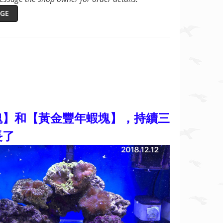
GE
塊】和【黃金豐年蝦塊】，持續三
長了