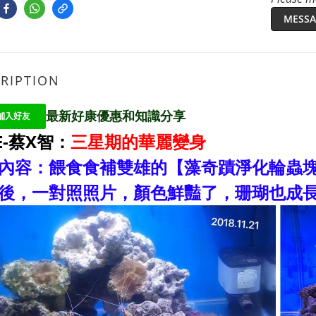
MESSA
RIPTION
最新好康優惠和知識分享
E-蔡X智：
三星期的華麗變身
內容：餵食食補雙雄的【藻奇蹟淨化輪蟲
後，一對照照片，顏色鮮豔了，珊瑚也成