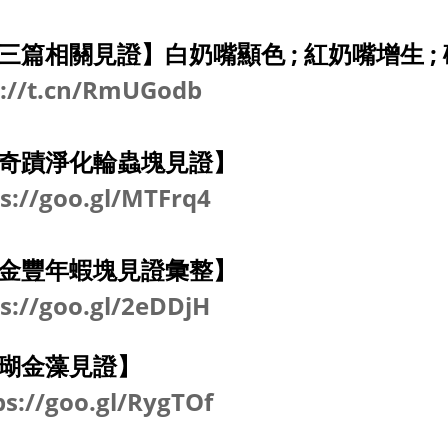
三篇相關見證】白奶嘴顯色 ; 紅奶嘴增生 ;
p://t.cn/RmUGodb
奇蹟淨化輪蟲塊見證】
s://goo.gl/MTFrq4
金豐年蝦塊見證彙整】
s://goo.gl/2eDDjH
瑚金藻見證】
ps://goo.gl/RygTOf