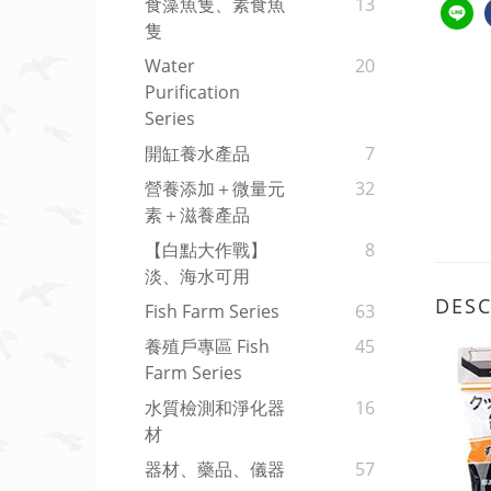
食藻魚隻、素食魚
13
隻
Water
20
Purification
Series
開缸養水產品
7
營養添加＋微量元
32
素＋滋養產品
【白點大作戰】
8
淡、海水可用
DESC
Fish Farm Series
63
養殖戶專區 Fish
45
Farm Series
水質檢測和淨化器
16
材
器材、藥品、儀器
57