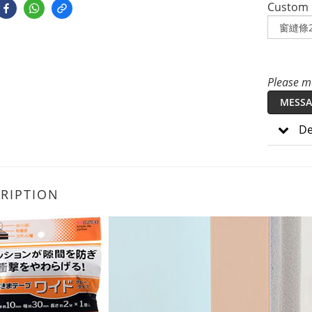
Custom
Please me
MESSA
De
RIPTION