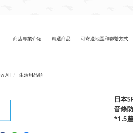
商店專業介紹
精選商品
可寄送地區和聯繫方式
ew All
生活用品類
日本S
音條防
*1.5