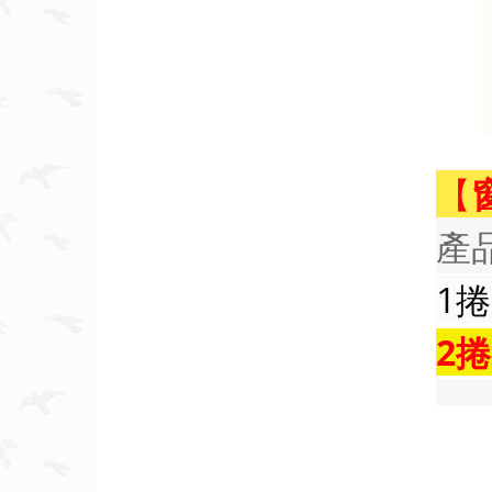
【
產
1捲
2捲