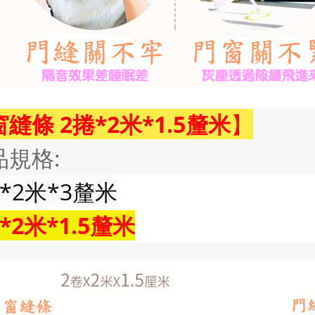
窗縫
條 2捲*2米*1.5釐米
】
品規格:
*2米*3釐米
*2米*1.5釐米