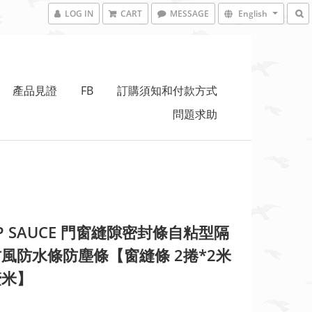
LOG IN
CART
MESSAGE
English
產品見證
FB
訂購須知和付款方式
問題求助
P SAUCE 門窗縫隙密封條自粘型隔
風防水條防塵條【窗縫條 2捲*2米
釐米】