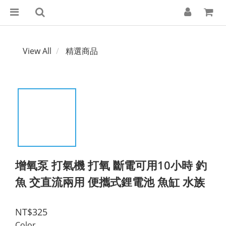
View All
精選商品
增氧泵 打氣機 打氧 斷電可用10小時 釣
魚 交直流兩用 便攜式鋰電池 魚缸 水族
NT$325
Color