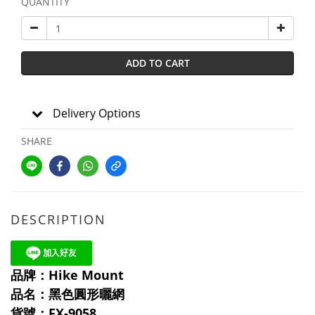
QUANTITY
ADD TO CART
Delivery Options
SHARE
DESCRIPTION
品牌：Hike Mount
品名：黑色圓形曬網
貨號：FX-9058