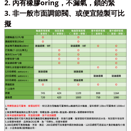
2. 內有橡膠oring，不漏氣，鎖的緊
3. 非一般市面調節閥、或便宜陸製可比
擬