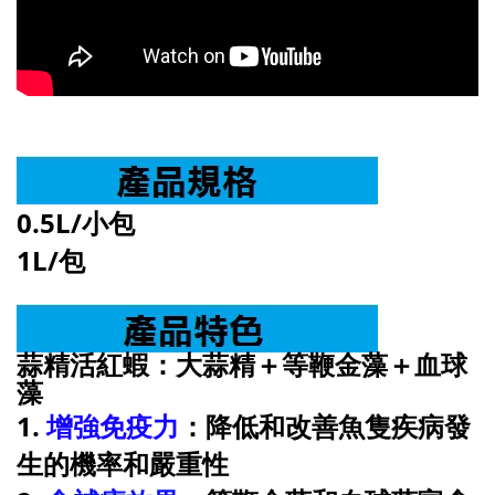
0.5L/小包
1L/包
蒜精
活紅蝦：大蒜精＋等鞭金藻＋血球
藻
1.
增強免疫力
：降低和改善魚隻疾病發
生的機率和嚴重性