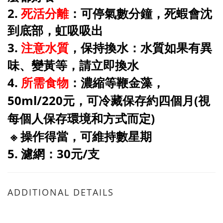
2
.
死活分離
：可停氣數分鐘，死蝦會沈
到底部，虹吸吸出
3.
注意水質
，保持換水
：水質如果有異
味、變黃等，請立即換水
4.
所需食物
：濃縮等鞭金藻，
50ml/220元
，可冷藏保存約四個月(視
每個人保存環境和方式而定)
※ 操作得當，可維持數星期
5. 濾網：30元/支
ADDITIONAL DETAILS