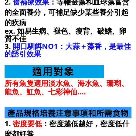
2.
食補療效果
：等鞭金藻和血球藻富含
的全面養分，可補足缺少某些養分引起
的疾病
ex. 如易生病
、
褪色、瘦背
、破鰭
、卵
質不佳
3.
開口馴餌NO1：大蒜＋藻香，是最佳
的誘引效果
所有魚隻適用淡水魚、海水魚
、珊瑚
、
龍魚
、魟魚
、七彩神仙....
1.
密度要低
：密度越低越好，密度低什
麼都好養