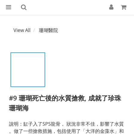
View All
珊瑚醫院
#9 珊瑚死亡後的水質搶救, 成就了珍珠
珊瑚海
說明：缸子入了SPS龍骨， 狀況非常不佳，影響了水質 
。做了一些搶救措施，包括使用了「大洋的金藻水」和