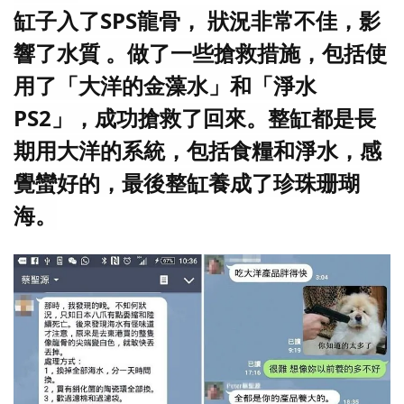
缸子入了SPS龍骨， 狀況非常不佳，影
響了水質 。做了一些搶救措施，包括使
用了
「
大洋的金藻水
」
和
「
淨水
PS2
」
，成功搶救了回來。整缸都是長
期用大洋的系統，包括食糧和淨水，感
覺蠻好的，最後整缸養成了珍珠珊瑚
海。