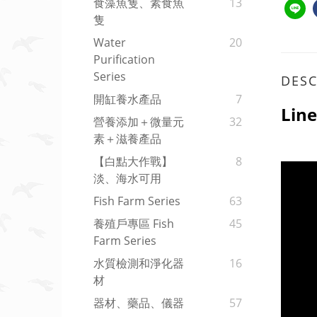
食藻魚隻、素食魚
13
隻
Water
20
Purification
Series
DESC
開缸養水產品
7
Li
營養添加＋微量元
32
素＋滋養產品
【白點大作戰】
8
淡、海水可用
Fish Farm Series
63
養殖戶專區 Fish
45
Farm Series
水質檢測和淨化器
16
材
器材、藥品、儀器
57