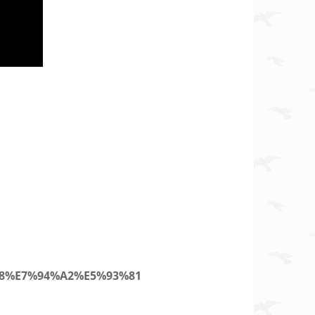
%B8%E7%94%A2%E5%93%81