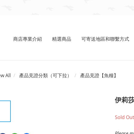
商店專業介紹
精選商品
可寄送地區和聯繫方式
ew All
產品見證分類（可下拉）
產品見證【魚糧】
伊莉
Sold Ou
Please me