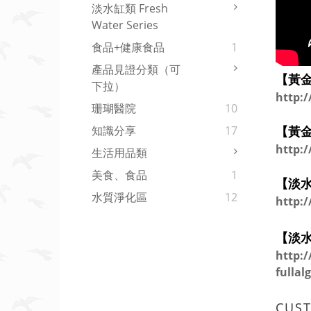
淡水缸類 Fresh
Water Series
食品+健康食品
1
產品見證分類（可
【黃
下拉）
http:
珊瑚醫院
10
【黃
知識分享
17
http:
生活用品類
美食、食品
1
【淡
水質淨化區
12
http:
【淡
http:
fulla
CUS