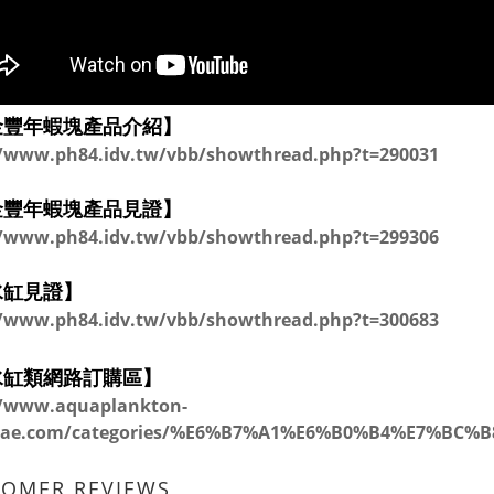
金豐年蝦塊產品介紹】
//www.ph84.idv.tw/vbb/showthread.php?t=290031
金豐年蝦塊產品見證】
//www.ph84.idv.tw/vbb/showthread.php?t=299306
水缸見證】
//www.ph84.idv.tw/vbb/showthread.php?t=300683
水缸類網路訂購區】
//www.aquaplankton-
lgae.com/categories/%E6%B7%A1%E6%B0%B4%E7%BC
TOMER REVIEWS