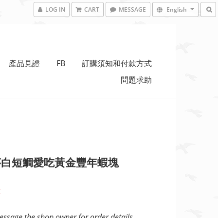
LOG IN
CART
MESSAGE
English
產品見證
FB
訂購須知和付款方式
問題求助
莎白短鯛愛吃黃金豐年蝦塊
t
ssage the shop owner for order details.